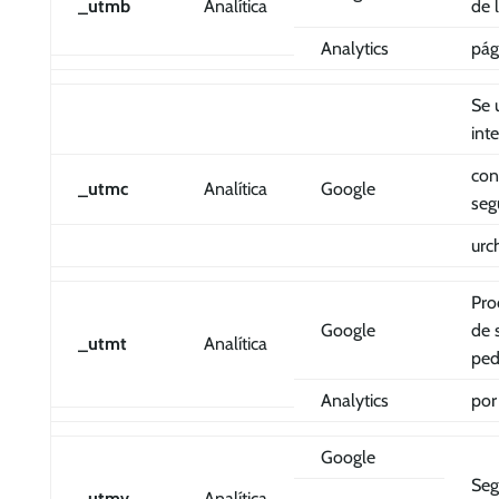
_utmb
Analítica
de 
Analytics
pág
Se 
int
con
_utmc
Analítica
Google
seg
urch
Pro
Google
de 
_utmt
Analítica
ped
Analytics
por
Google
Seg
_utmv
Analítica