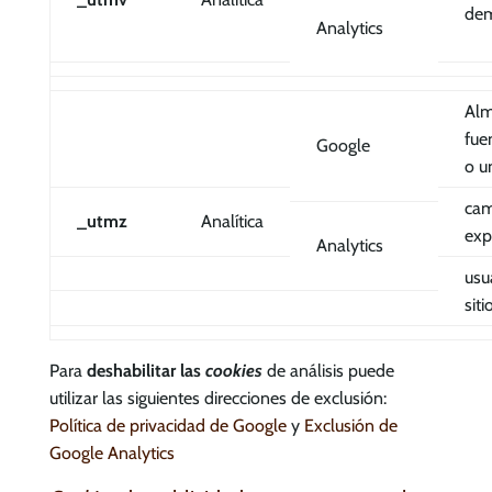
dem
Analytics
Alm
fue
Google
o u
cam
_utmz
Analítica
exp
Analytics
usu
sit
Para
deshabilitar las
cookies
de análisis puede
utilizar las siguientes direcciones de exclusión:
Política de privacidad de
Google
y
Exclusión de
Google Analytics