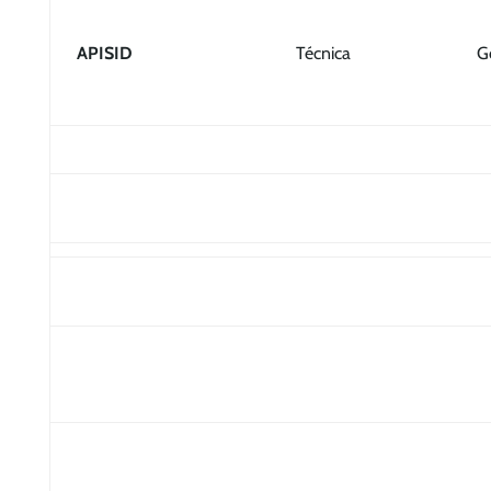
APISID
Técnica
G