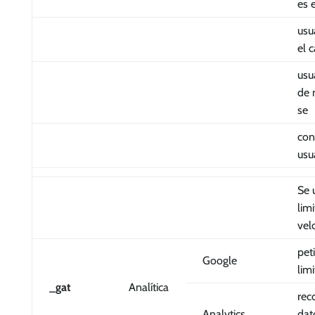
es 
usu
el 
usu
de 
se
con
usu
Se 
limi
vel
pet
Google
lim
_
gat
Analítica
rec
Analytics
dat