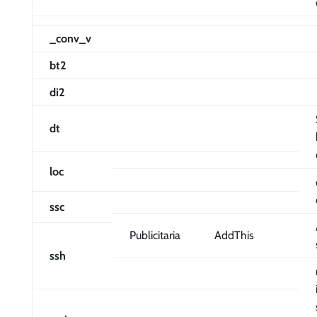
_conv_v
bt2
di2
dt
loc
ssc
Publicitaria
AddThis
ssh