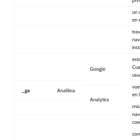
pri
un 
en 
tra
nav
ins
est
Cua
Google
usu
vue
_ga
Analítica
en 
Analytics
mi
nav
coo
con