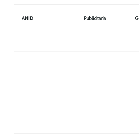
ANID
Publicitaria
G