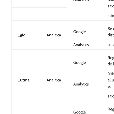
siti
alto
Se 
Google
_gid
Analítica
dist
Analytics
usu
Reg
Google
de 
últ
_utma
Analítica
el u
Analytics
el
sit
Reg
Google